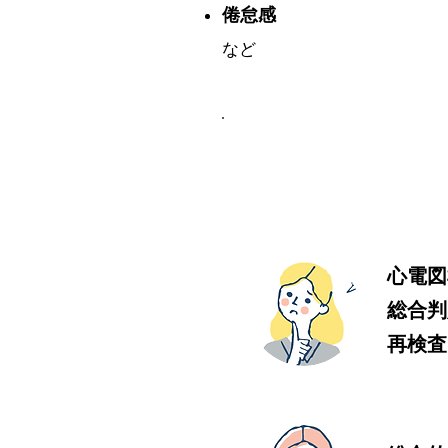
倦怠感
など
定期的な心電図検
心電図
総合判
再検査