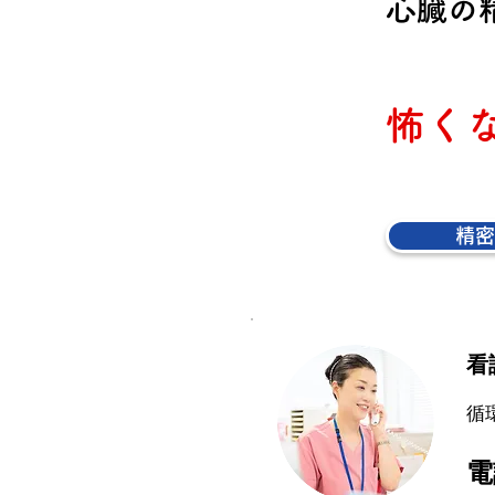
心臓の
怖く
精密
看
循
電