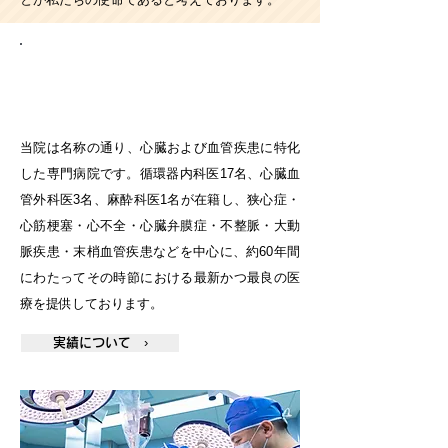
循環器専門病院の豊富な治療経験と高
い技術力
当院は名称の通り、心臓および血管疾患に特化
した専門病院です。循環器内科医17名、心臓血
管外科医3名、麻酔科医1名が在籍し、狭心症・
心筋梗塞・心不全・心臓弁膜症・不整脈・大動
脈疾患・末梢血管疾患などを中心に、約60年間
にわたってその時節における最新かつ最良の医
療を提供しております。
実績について ›