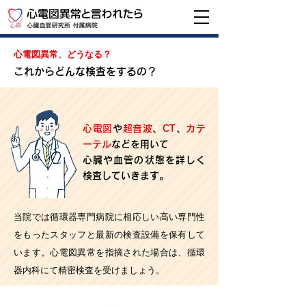
心電図異常、どうなる？
これからどんな検査をするの？
心電図
や
超音波
、
CT
、
カテ
ーテル
などを用いて
心臓や血管の状態を詳しく
検査していきます。
当院では循環器専門病院に相応しい高い専門性
をもったスタッフと最新の検査設備を保有して
います。心電図異常を指摘された場合は、循環
器内科にて精密検査を受けましょう。