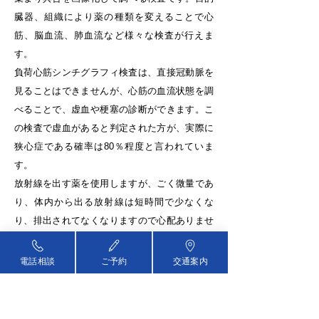
臓器、組織により薬の種類を変えることで心
筋、脳血流、肺血流など様々な検査が行えま
す。
負荷心筋シンチグラフィ検査は、直接冠動脈を
見ることはできませんが、心筋の血流状態を調
べることで、虚血や梗塞の診断ができます。こ
の検査で虚血があると判定された方が、実際に
狭心症である確率は80％程度と言われていま
す。
放射線を出す薬を使用しますが、ごく微量であ
り、体内から出る放射線は短時間で少なくな
り、排出されてなくなりますので心配ありませ
ん。
電話相談
ご予約
交通案内
検査でわかること
心筋虚血、心筋梗塞の範囲と程度。
心機能評価（心筋局所の動き、左心室の拡張